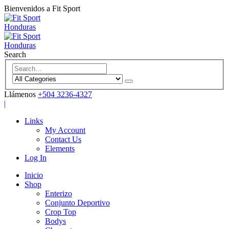
Bienvenidos a Fit Sport
Search
Llámenos
+504 3236-4327
|
Links
My Account
Contact Us
Elements
Log In
Inicio
Shop
Enterizo
Conjunto Deportivo
Crop Top
Bodys