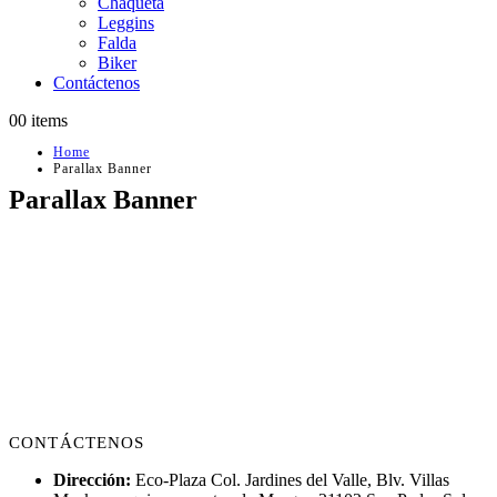
Chaqueta
Leggins
Falda
Biker
Contáctenos
0
0 items
Home
Parallax Banner
Parallax Banner
CATEGORY
BANNER
Set banners and description for any category of your website.
CONTÁCTENOS
Dirección:
Eco-Plaza Col. Jardines del Valle, Blv. Villas