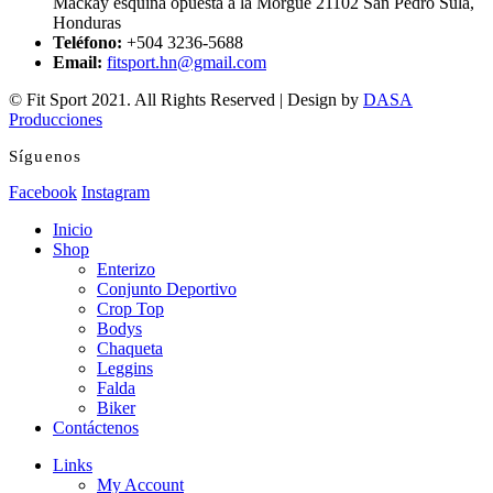
Mackay esquina opuesta a la Morgue 21102 San Pedro Sula,
Honduras
Teléfono:
+504 3236-5688
Email:
fitsport.hn@gmail.com
© Fit Sport 2021. All Rights Reserved | Design by
DASA
Producciones
Síguenos
Facebook
Instagram
Inicio
Shop
Enterizo
Conjunto Deportivo
Crop Top
Bodys
Chaqueta
Leggins
Falda
Biker
Contáctenos
Links
My Account