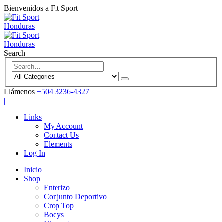
Bienvenidos a Fit Sport
Search
Llámenos
+504 3236-4327
|
Links
My Account
Contact Us
Elements
Log In
Inicio
Shop
Enterizo
Conjunto Deportivo
Crop Top
Bodys