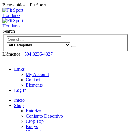
Bienvenidos a Fit Sport
Search
Llámenos
+504 3236-4327
|
Links
My Account
Contact Us
Elements
Log In
Inicio
Shop
Enterizo
Conjunto Deportivo
Crop Top
Bodys