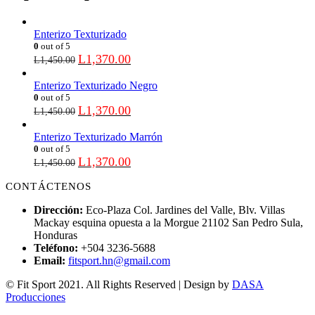
Enterizo Texturizado
0
out of 5
L
1,370.00
L
1,450.00
Enterizo Texturizado Negro
0
out of 5
L
1,370.00
L
1,450.00
Enterizo Texturizado Marrón
0
out of 5
L
1,370.00
L
1,450.00
CONTÁCTENOS
Dirección:
Eco-Plaza Col. Jardines del Valle, Blv. Villas
Mackay esquina opuesta a la Morgue 21102 San Pedro Sula,
Honduras
Teléfono:
+504 3236-5688
Email:
fitsport.hn@gmail.com
© Fit Sport 2021. All Rights Reserved | Design by
DASA
Producciones