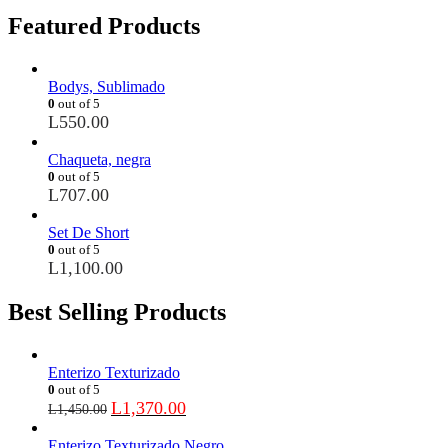
Featured Products
Bodys, Sublimado
0
out of 5
L
550.00
Chaqueta, negra
0
out of 5
L
707.00
Set De Short
0
out of 5
L
1,100.00
Best Selling Products
Enterizo Texturizado
0
out of 5
L
1,370.00
L
1,450.00
Enterizo Texturizado Negro