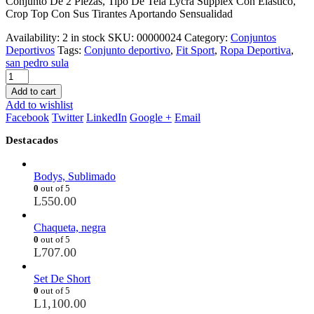
Conjunto De 2 Piezas, Tipo De Tela Lycra Supplex Con Elastico,
Crop Top Con Sus Tirantes Aportando Sensualidad
Availability:
2 in stock
SKU:
00000024
Category:
Conjuntos
Deportivos
Tags:
Conjunto deportivo
,
Fit Sport
,
Ropa Deportiva
,
san pedro sula
Add to cart
Add to wishlist
Facebook
Twitter
LinkedIn
Google +
Email
Destacados
Bodys, Sublimado
0
out of 5
L
550.00
Chaqueta, negra
0
out of 5
L
707.00
Set De Short
0
out of 5
L
1,100.00