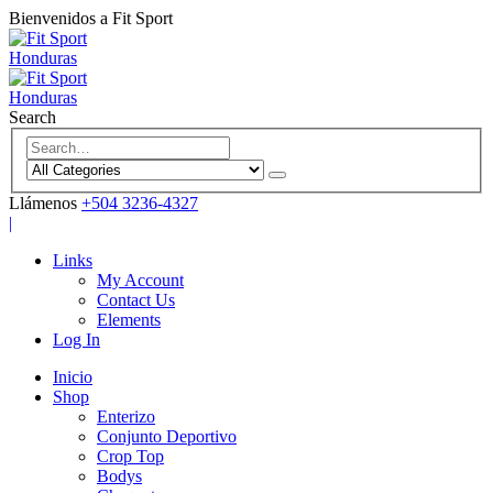
Bienvenidos a Fit Sport
Search
Llámenos
+504 3236-4327
|
Links
My Account
Contact Us
Elements
Log In
Inicio
Shop
Enterizo
Conjunto Deportivo
Crop Top
Bodys