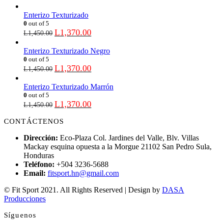
Enterizo Texturizado
0
out of 5
L
1,370.00
L
1,450.00
Enterizo Texturizado Negro
0
out of 5
L
1,370.00
L
1,450.00
Enterizo Texturizado Marrón
0
out of 5
L
1,370.00
L
1,450.00
CONTÁCTENOS
Dirección:
Eco-Plaza Col. Jardines del Valle, Blv. Villas
Mackay esquina opuesta a la Morgue 21102 San Pedro Sula,
Honduras
Teléfono:
+504 3236-5688
Email:
fitsport.hn@gmail.com
© Fit Sport 2021. All Rights Reserved | Design by
DASA
Producciones
Síguenos