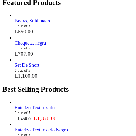
Featured Products
Bodys, Sublimado
0
out of 5
L
550.00
Chaqueta, negra
0
out of 5
L
707.00
Set De Short
0
out of 5
L
1,100.00
Best Selling Products
Enterizo Texturizado
0
out of 5
L
1,370.00
L
1,450.00
Enterizo Texturizado Negro
0
out of 5