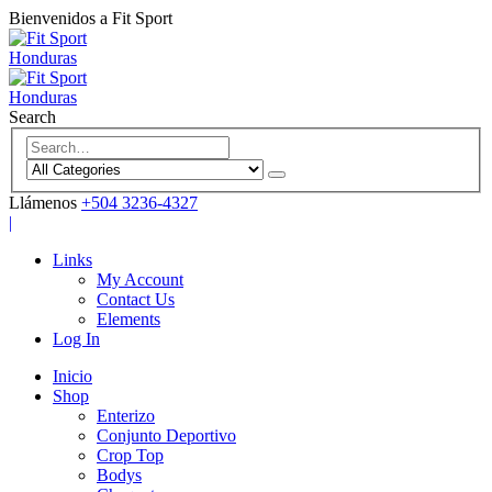
Bienvenidos a Fit Sport
Search
Llámenos
+504 3236-4327
|
Links
My Account
Contact Us
Elements
Log In
Inicio
Shop
Enterizo
Conjunto Deportivo
Crop Top
Bodys