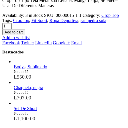
Crop Top Tipo Tela Metalizda Liviana, Manga Larga, Se Puede
Usar De Diferentes Maneras
Availability:
3 in stock
SKU:
00000015-1-1
Category:
Crop Top
Tags:
Crop top
,
Fit Sport
,
Ropa Deportiva
,
san pedro sula
Add to cart
Add to wishlist
Facebook
Twitter
LinkedIn
Google +
Email
Destacados
Bodys, Sublimado
0
out of 5
L
550.00
Chaqueta, negra
0
out of 5
L
707.00
Set De Short
0
out of 5
L
1,100.00