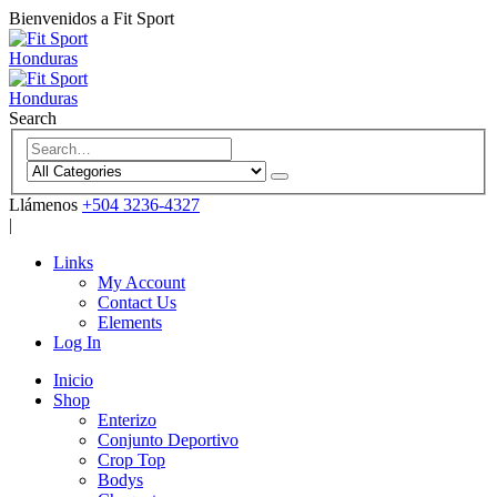
Bienvenidos a Fit Sport
Search
Llámenos
+504 3236-4327
|
Links
My Account
Contact Us
Elements
Log In
Inicio
Shop
Enterizo
Conjunto Deportivo
Crop Top
Bodys