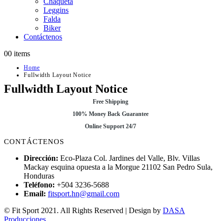
Chaqueta
Leggins
Falda
Biker
Contáctenos
0
0 items
Home
Fullwidth Layout Notice
Fullwidth Layout Notice
Free Shipping
100% Money Back Guarantee
Online Support 24/7
CONTÁCTENOS
Dirección:
Eco-Plaza Col. Jardines del Valle, Blv. Villas
Mackay esquina opuesta a la Morgue 21102 San Pedro Sula,
Honduras
Teléfono:
+504 3236-5688
Email:
fitsport.hn@gmail.com
© Fit Sport 2021. All Rights Reserved | Design by
DASA
Producciones