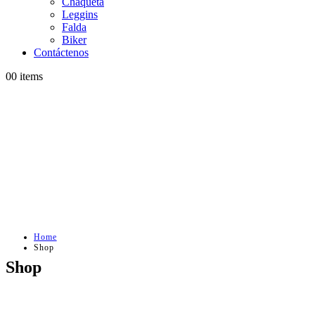
Chaqueta
Leggins
Falda
Biker
Contáctenos
0
0 items
Home
Shop
Shop