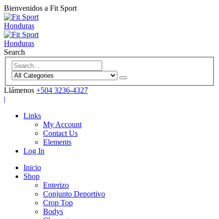
Bienvenidos a Fit Sport
Search
Llámenos
+504 3236-4327
|
Links
My Account
Contact Us
Elements
Log In
Inicio
Shop
Enterizo
Conjunto Deportivo
Crop Top
Bodys