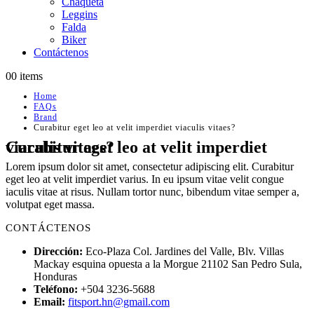
Chaqueta
Leggins
Falda
Biker
Contáctenos
0
0 items
Home
FAQs
Brand
Curabitur eget leo at velit imperdiet viaculis vitaes?
Curabitur eget leo at velit imperdiet viaculis vitaes?
Lorem ipsum dolor sit amet, consectetur adipiscing elit. Curabitur
eget leo at velit imperdiet varius. In eu ipsum vitae velit congue
iaculis vitae at risus. Nullam tortor nunc, bibendum vitae semper a,
volutpat eget massa.
CONTÁCTENOS
Dirección:
Eco-Plaza Col. Jardines del Valle, Blv. Villas
Mackay esquina opuesta a la Morgue 21102 San Pedro Sula,
Honduras
Teléfono:
+504 3236-5688
Email:
fitsport.hn@gmail.com