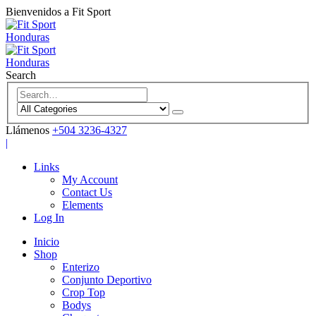
Bienvenidos a Fit Sport
Search
Llámenos
+504 3236-4327
|
Links
My Account
Contact Us
Elements
Log In
Inicio
Shop
Enterizo
Conjunto Deportivo
Crop Top
Bodys