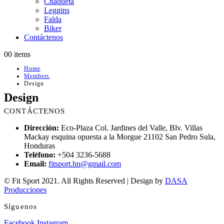
Chaqueta
Leggins
Falda
Biker
Contáctenos
0
0 items
Home
Members
Design
Design
CONTÁCTENOS
Dirección:
Eco-Plaza Col. Jardines del Valle, Blv. Villas
Mackay esquina opuesta a la Morgue 21102 San Pedro Sula,
Honduras
Teléfono:
+504 3236-5688
Email:
fitsport.hn@gmail.com
© Fit Sport 2021. All Rights Reserved | Design by
DASA
Producciones
Síguenos
Facebook
Instagram