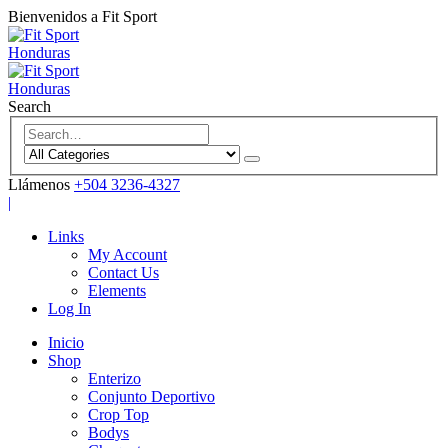
Bienvenidos a Fit Sport
Search
Llámenos
+504 3236-4327
|
Links
My Account
Contact Us
Elements
Log In
Inicio
Shop
Enterizo
Conjunto Deportivo
Crop Top
Bodys