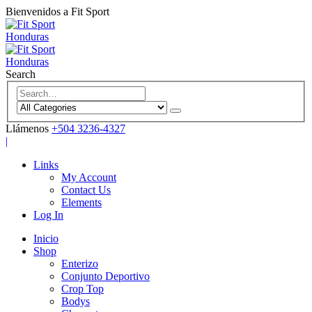
Bienvenidos a Fit Sport
Search
Llámenos
+504 3236-4327
|
Links
My Account
Contact Us
Elements
Log In
Inicio
Shop
Enterizo
Conjunto Deportivo
Crop Top
Bodys