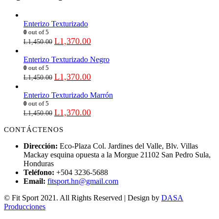
Enterizo Texturizado
0
out of 5
L
1,370.00
L
1,450.00
Enterizo Texturizado Negro
0
out of 5
L
1,370.00
L
1,450.00
Enterizo Texturizado Marrón
0
out of 5
L
1,370.00
L
1,450.00
CONTÁCTENOS
Dirección:
Eco-Plaza Col. Jardines del Valle, Blv. Villas
Mackay esquina opuesta a la Morgue 21102 San Pedro Sula,
Honduras
Teléfono:
+504 3236-5688
Email:
fitsport.hn@gmail.com
© Fit Sport 2021. All Rights Reserved | Design by
DASA
Producciones