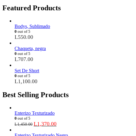
Featured Products
Bodys, Sublimado
0
out of 5
L
550.00
Chaqueta, negra
0
out of 5
L
707.00
Set De Short
0
out of 5
L
1,100.00
Best Selling Products
Enterizo Texturizado
0
out of 5
L
1,370.00
L
1,450.00
Enterizo Texturizado Negro