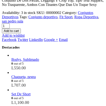
Conjunto De Dos Piezas, Leggings Y Crop Top, Tipo Tela Supplex,
No Trasparente, Ambos Con Tirantes Que Dan Un Toque Sexy
Availability:
3 in stock
SKU:
00000002
Category:
Conjuntos
Deportivos
Tags:
Conjunto deportivo
,
Fit Sport
,
Ropa Deportiva
,
san pedro sula
Add to cart
Add to wishlist
Facebook
Twitter
LinkedIn
Google +
Email
Destacados
Bodys, Sublimado
0
out of 5
L
550.00
Chaqueta, negra
0
out of 5
L
707.00
Set De Short
0
out of 5
L
1,100.00