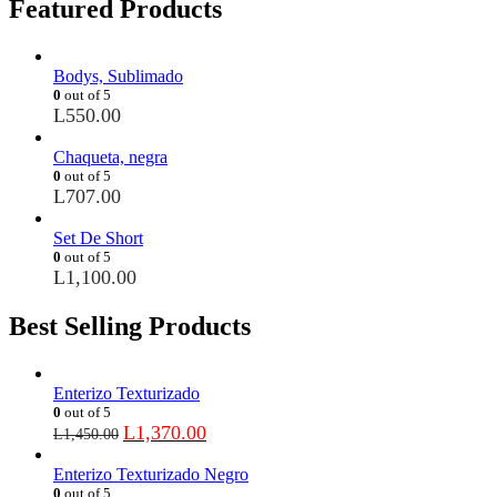
Featured Products
Bodys, Sublimado
0
out of 5
L
550.00
Chaqueta, negra
0
out of 5
L
707.00
Set De Short
0
out of 5
L
1,100.00
Best Selling Products
Enterizo Texturizado
0
out of 5
L
1,370.00
L
1,450.00
Enterizo Texturizado Negro
0
out of 5