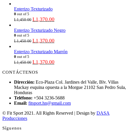
Enterizo Texturizado
0
out of 5
L
1,370.00
L
1,450.00
Enterizo Texturizado Negro
0
out of 5
L
1,370.00
L
1,450.00
Enterizo Texturizado Marrón
0
out of 5
L
1,370.00
L
1,450.00
CONTÁCTENOS
Dirección:
Eco-Plaza Col. Jardines del Valle, Blv. Villas
Mackay esquina opuesta a la Morgue 21102 San Pedro Sula,
Honduras
Teléfono:
+504 3236-5688
Email:
fitsport.hn@gmail.com
© Fit Sport 2021. All Rights Reserved | Design by
DASA
Producciones
Síguenos