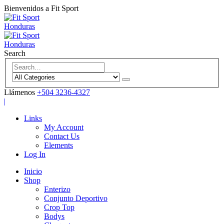
Bienvenidos a Fit Sport
Search
Llámenos
+504 3236-4327
|
Links
My Account
Contact Us
Elements
Log In
Inicio
Shop
Enterizo
Conjunto Deportivo
Crop Top
Bodys