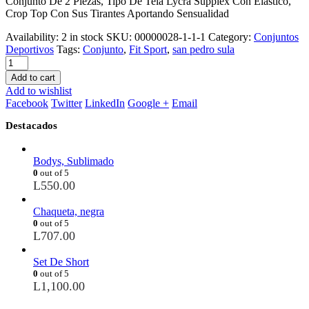
Conjunto De 2 Piezas, Tipo De Tela Lycra Supplex Con Elastico,
Crop Top Con Sus Tirantes Aportando Sensualidad
Availability:
2 in stock
SKU:
00000028-1-1-1
Category:
Conjuntos
Deportivos
Tags:
Conjunto
,
Fit Sport
,
san pedro sula
Add to cart
Add to wishlist
Facebook
Twitter
LinkedIn
Google +
Email
Destacados
Bodys, Sublimado
0
out of 5
L
550.00
Chaqueta, negra
0
out of 5
L
707.00
Set De Short
0
out of 5
L
1,100.00