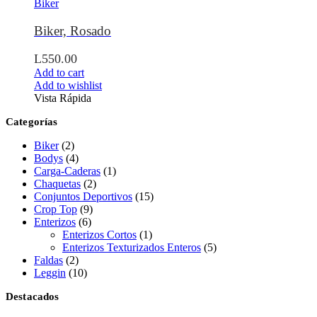
Biker
Biker, Rosado
L
550.00
Add to cart
Add to wishlist
Vista Rápida
Categorías
Biker
(2)
Bodys
(4)
Carga-Caderas
(1)
Chaquetas
(2)
Conjuntos Deportivos
(15)
Crop Top
(9)
Enterizos
(6)
Enterizos Cortos
(1)
Enterizos Texturizados Enteros
(5)
Faldas
(2)
Leggin
(10)
Destacados