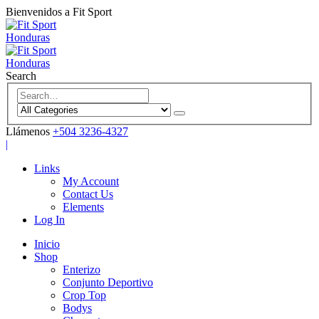
Bienvenidos a Fit Sport
Search
Llámenos
+504 3236-4327
|
Links
My Account
Contact Us
Elements
Log In
Inicio
Shop
Enterizo
Conjunto Deportivo
Crop Top
Bodys