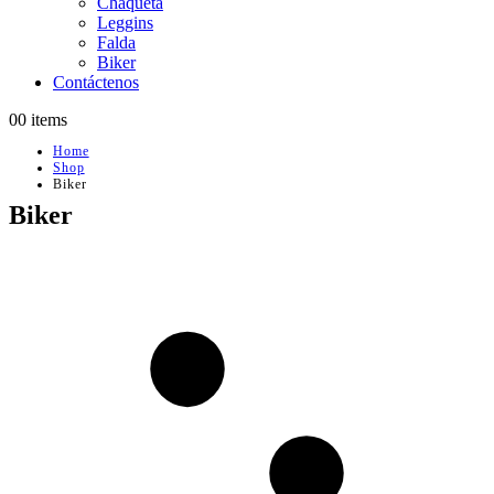
Chaqueta
Leggins
Falda
Biker
Contáctenos
0
0 items
Home
Shop
Biker
Biker