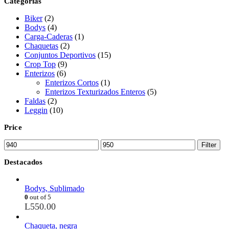
Categorías
Biker
(2)
Bodys
(4)
Carga-Caderas
(1)
Chaquetas
(2)
Conjuntos Deportivos
(15)
Crop Top
(9)
Enterizos
(6)
Enterizos Cortos
(1)
Enterizos Texturizados Enteros
(5)
Faldas
(2)
Leggin
(10)
Price
Filter
Destacados
Bodys, Sublimado
0
out of 5
L
550.00
Chaqueta, negra