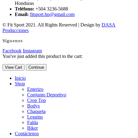
Honduras
Teléfono:
+504 3236-5688
Email:
fitsport.hn@gmail.com
© Fit Sport 2021. All Rights Reserved | Design by
DASA
Producciones
Síguenos
Facebook
Instagram
You've just added this product to the cart:
View Cart
Continue
Inicio
Shop
Enterizo
Conjunto Deportivo
Crop Top
Bodys
Chaqueta
Leggins
Falda
Biker
Contáctenos