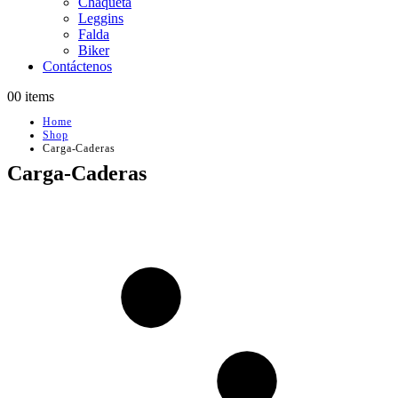
Chaqueta
Leggins
Falda
Biker
Contáctenos
0
0 items
Home
Shop
Carga-Caderas
Carga-Caderas