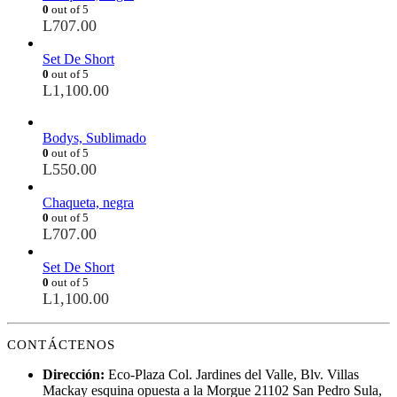
0
out of 5
L
707.00
Set De Short
0
out of 5
L
1,100.00
Bodys, Sublimado
0
out of 5
L
550.00
Chaqueta, negra
0
out of 5
L
707.00
Set De Short
0
out of 5
L
1,100.00
CONTÁCTENOS
Dirección:
Eco-Plaza Col. Jardines del Valle, Blv. Villas
Mackay esquina opuesta a la Morgue 21102 San Pedro Sula,