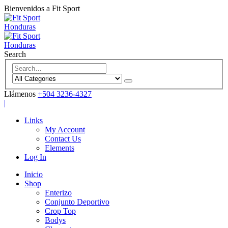
Bienvenidos a Fit Sport
Search
Llámenos
+504 3236-4327
|
Links
My Account
Contact Us
Elements
Log In
Inicio
Shop
Enterizo
Conjunto Deportivo
Crop Top
Bodys